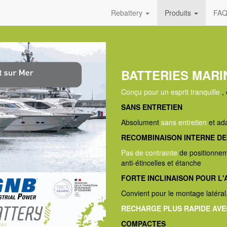
Rebattery
Produits
FA
BATTERIES MARIN
Conçu pour un esprit tranquille
,
SANS ENTRETIEN
Absolument
sans entretien
et ad
RECOMBINAISON INTERNE DE
Pas de contrainte
de positionnem
anti-étincelles et étanche
FORTE INCLINAISON POUR L
Convient pour le montage latéral
RECHARGE PLUS RAPIDE AVE
COMPACTES