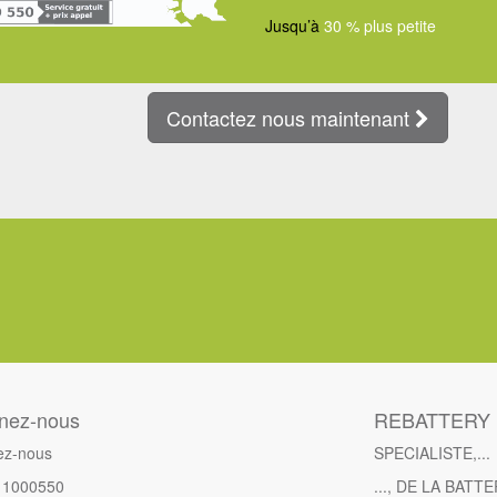
Jusqu’à
30 % plus petite
Contactez nous maintenant
gnez-nous
REBATTERY 
ez-nous
SPECIALISTE,...
11000550
..., DE LA BATT